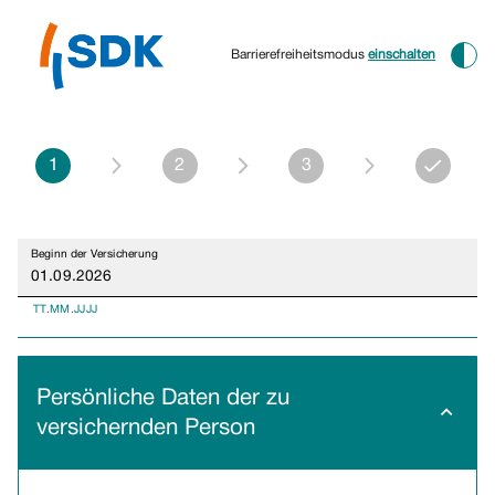
Barrierefreiheitsmodus
einschalten
1
2
3
Beginn der Versicherung
TT.MM.JJJJ
Persönliche Daten der zu
versichernden Person