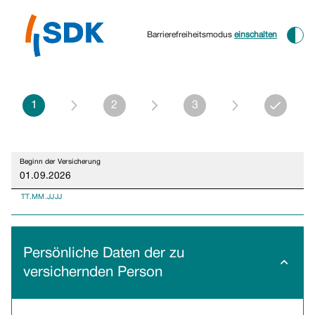
Barrierefreiheitsmodus
einschalten
1
2
3
Beginn der Versicherung
TT.MM.JJJJ
Persönliche Daten der zu
versichernden Person